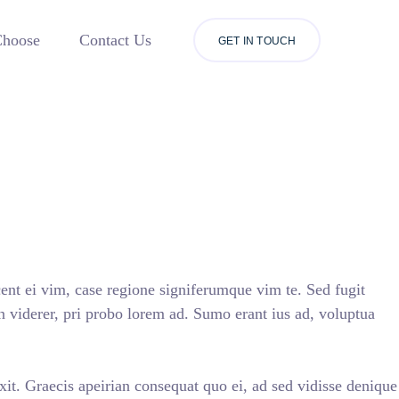
hoose
Contact Us
GET IN TOUCH
nt ei vim, case regione signiferumque vim te. Sed fugit
n viderer, pri probo lorem ad. Sumo erant ius ad, voluptua
axit. Graecis apeirian consequat quo ei, ad sed vidisse denique