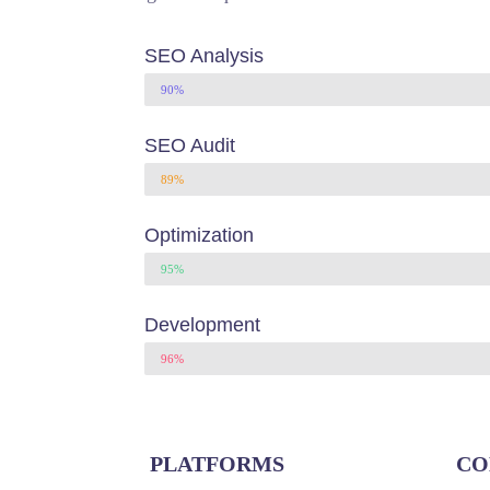
SEO Analysis
90%
SEO Audit
89%
Optimization
95%
Development
96%
PLATFORMS
CO