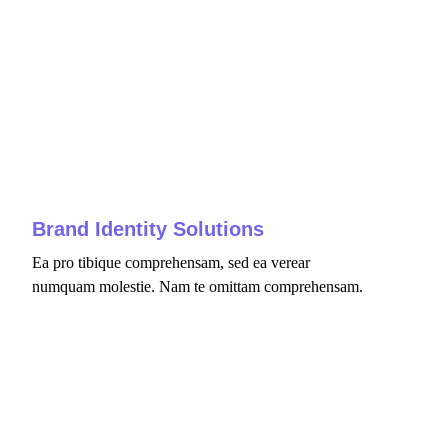
fffff76
%
Brand Identity Solutions
Ea pro tibique comprehensam, sed ea verear
numquam molestie. Nam te omittam comprehensam.
fffff75
%